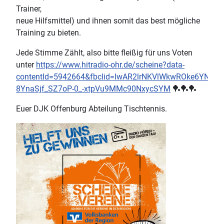
Trainer,
neue Hilfsmittel) und ihnen somit das best mögliche
Training zu bieten.
Jede Stimme Zählt, also bitte fleißig für uns Voten
unter
https://www.hitradio-ohr.de/scheine?data-
contentId=5942664&fbclid=IwAR2lrNKVlWkwROke6YN7AJ
8YnaSjf_SZ7oP-0_-xtpVu9MMc90NxycSYM
🏓
🏓
🏓
Euer DJK Offenburg Abteilung Tischtennis.