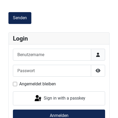
Senden
Login
Benutzername
Passwort
Show Pas
Angemeldet bleiben
Sign in with a passkey
Anmelden