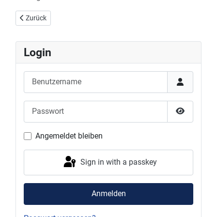
Vorheriger Beitrag: Aufnahmeantrag DJK Offenburg
Zurück
Login
Benutzername
Passwort
Show Pas
Angemeldet bleiben
Sign in with a passkey
Anmelden