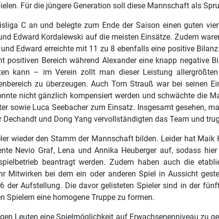
en. Für die jüngere Generation soll diese Mannschaft als Sp
eisliga C an und belegte zum Ende der Saison einen guten vi
und Edward Kordalewski auf die meisten Einsätze. Zudem waren
und Edward erreichte mit 11 zu 8 ebenfalls eine positive Bila
t positiven Bereich während Alexander eine knapp negative Bila
alten kann – im Verein zollt man dieser Leistung allergrö
nbereich zu überzeugen. Auch Tom Strauß war bei seinen Eins
 konnte nicht gänzlich kompensiert werden und schwächte die
ter sowie Luca Seebacher zum Einsatz. Insgesamt gesehen, mach
or Dechandt und Dong Yang vervollständigten das Team und tru
er wieder den Stamm der Mannschaft bilden. Leider hat Maik Kr
nte Nevio Graf, Lena und Annika Heuberger auf, sodass hier fü
nspielbetrieb beantragt werden. Zudem haben auch die etabli
ihr Mitwirken bei dem ein oder anderen Spiel in Aussicht gestell
 6 der Aufstellung. Die davor gelisteten Spieler sind in der fu
gen Spielern eine homogene Truppe zu formen.
ungen Leuten eine Spielmöglichkeit auf Erwachsenenniveau zu g