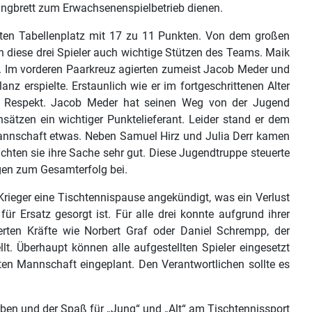
rungbrett zum Erwachsenenspielbetrieb dienen.
erten Tabellenplatz mit 17 zu 11 Punkten. Von dem großen
 diese drei Spieler auch wichtige Stützen des Teams. Maik
nz. Im vorderen Paarkreuz agierten zumeist Jacob Meder und
nz erspielte. Erstaunlich wie er im fortgeschrittenen Alter
ßten Respekt. Jacob Meder hat seinen Weg von der Jugend
ätzen ein wichtiger Punktelieferant. Leider stand er dem
 Mannschaft etwas. Neben Samuel Hirz und Julia Derr kamen
ten sie ihre Sache sehr gut. Diese Jugendtruppe steuerte
gen zum Gesamterfolg bei.
ieger eine Tischtennispause angekündigt, was ein Verlust
r Ersatz gesorgt ist. Für alle drei konnte aufgrund ihrer
erten Kräfte wie Norbert Graf oder Daniel Schrempp, der
t. Überhaupt können alle aufgestellten Spieler eingesetzt
̈nften Mannschaft eingeplant. Den Verantwortlichen sollte es
eben und der Spaß für „Jung“ und „Alt“ am Tischtennissport