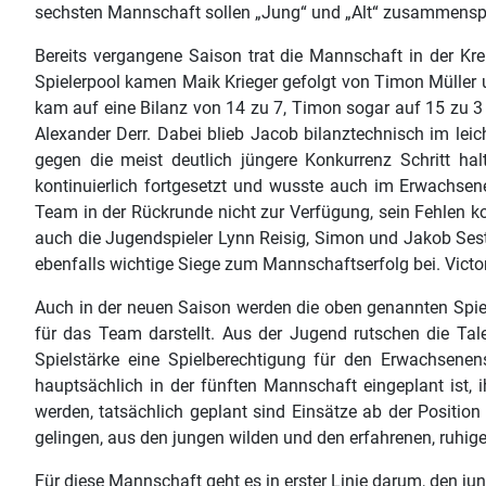
sechsten Mannschaft sollen „Jung“ und „Alt“ zusammenspiel
Bereits vergangene Saison trat die Mannschaft in der Kr
Spielerpool kamen Maik Krieger gefolgt von Timon Müller 
kam auf eine Bilanz von 14 zu 7, Timon sogar auf 15 zu 3 
Alexander Derr. Dabei blieb Jacob bilanztechnisch im leich
gegen die meist deutlich jüngere Konkurrenz Schritt h
kontinuierlich fortgesetzt und wusste auch im Erwachsene
Team in der Rückrunde nicht zur Verfügung, sein Fehlen
auch die Jugendspieler Lynn Reisig, Simon und Jakob Ses
ebenfalls wichtige Siege zum Mannschaftserfolg bei. Vict
Auch in der neuen Saison werden die oben genannten Spiel
für das Team darstellt. Aus der Jugend rutschen die Tale
Spielstärke eine Spielberechtigung für den Erwachsene
hauptsächlich in der fünften Mannschaft eingeplant ist, 
werden, tatsächlich geplant sind Einsätze ab der Position
gelingen, aus den jungen wilden und den erfahrenen, ruhi
Für diese Mannschaft geht es in erster Linie darum, den j