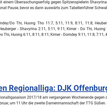
 einem Überraschungserfolg gegen Spitzenspielerin Shavyrina ih
onat Pause, bevor es dann auswärts zum Tabellenführer Schwa
dey/Do Thi, Huong Tho 11:7, 5:11, 11:9, 8:11, 11:8; Heuber
euberger - Shavyrina 2:11, 5:11, 9:11; Kirner - Do Thi, Huong 
 Thi, Huong 6:11, 8:11, 8:11; Kirner - Domdey 9:11, 11:8, 7:11, 
en Regionalliga: DJK Offenburg
gionalligasaison 2017/18 am vergangenen Wochenende gegen d
uar, um 11 Uhr die zweite Damenmannschaft der TTG Süßen. I