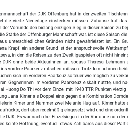
enmannschaft der DJK Offenburg hat in der zweiten Tischtenn
el die vierte Niederlage einstecken müssen. Zuhause traf d
n der Vorrunde den bislang einzigen Sieg in dieser Saison zu be
ie Stärke der Offenburger Mannschaft war, ist diese Saison die A
aus unterschiedlichen Gründen nicht gewährleistet ist. Ein G
Lena Krapf, ein anderer Grund ist der anspruchsvolle Wettkampf
tseva, in den die Reisen zu den Zweitligaspielen oft nicht hine
ie DJK ohne beide Akteurinnen an, sodass Theresa Lehmann u
 ins vordere Paarkeuz rutschen müssen. Trotzdem nehmen beide 
uchen sich im vorderen Paarkeuz so teuer wie möglich zu verk
eren Gegnerinnen im vorderen Paarkreuz eiskalt nutzte, und n
umal Huong Do Thi vor dem Einzel mit 1940 TTR Punkten vierz
g Jana Kirner als Doppel eins gegen die Kombination Domdey/
elerin Kirner und Nummer zwei Melanie Hug auf. Kirner hatte e
ufrückte, dort aber regelmäßig eingesetzt wird und eine ordentli
die DJK. Es war nach drei Einzelsiegen in der Vorrunde nun der er
s keinte Hoffnung, eventuell etwas Zählbares aus dieser Parti