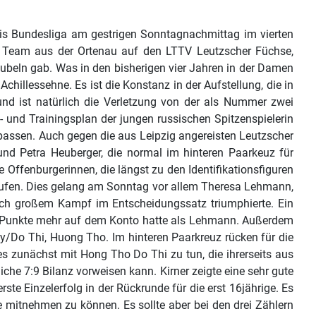
is Bundesliga am gestrigen Sonntagnachmittag im vierten
as Team aus der Ortenau auf den LTTV Leutzscher Füchse,
jubeln gab. Was in den bisherigen vier Jahren in der Damen
chillessehne. Es ist die Konstanz in der Aufstellung, die in
rund ist natürlich die Verletzung von der als Nummer zwei
- und Trainingsplan der jungen russischen Spitzenspielerin
inpassen. Auch gegen die aus Leipzig angereisten Leutzscher
nd Petra Heuberger, die normal im hinteren Paarkeuz für
Offenburgerinnen, die längst zu den Identifikationsfiguren
aufen. Dies gelang am Sonntag vor allem Theresa Lehmann,
ach großem Kampf im Entscheidungssatz triumphierte. Ein
ig Punkte mehr auf dem Konto hatte als Lehmann. Außerdem
Do Thi, Huong Tho. Im hinteren Paarkreuz rücken für die
s zunächst mit Hong Tho Do Thi zu tun, die ihrerseits aus
che 7:9 Bilanz vorweisen kann. Kirner zeigte eine sehr gute
ste Einzelerfolg in der Rückrunde für die erst 16jährige. Es
e mitnehmen zu können. Es sollte aber bei den drei Zählern