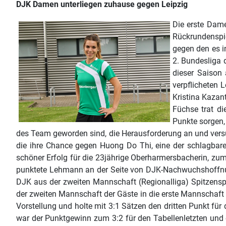
DJK Damen unterliegen zuhause gegen Leipzig
Die erste Dam
Rückrundenspi
gegen den es i
2. Bundesliga d
dieser Saison 
verpflicheten 
Kristina Kazan
Füchse trat d
Punkte sorgen,
des Team geworden sind, die Herausforderung an und vers
die ihre Chance gegen Huong Do Thi, eine der schlagbar
schöner Erfolg für die 23jährige Oberharmersbacherin, z
punktete Lehmann an der Seite von DJK-Nachwuchshoffnun
DJK aus der zweiten Mannschaft (Regionalliga) Spitzenspi
der zweiten Mannschaft der Gäste in die erste Mannschaft a
Vorstellung und holte mit 3:1 Sätzen den dritten Punkt für 
war der Punktgewinn zum 3:2 für den Tabellenletzten und e