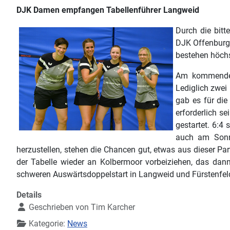
DJK Damen empfangen Tabellenführer Langweid
Durch die bit
DJK Offenburg 
bestehen höchs
Am kommenden
Lediglich zwei
gab es für die
erforderlich s
gestartet. 6:4
auch am Sonnt
herzustellen, stehen die Chancen gut, etwas aus dieser P
der Tabelle wieder an Kolbermoor vorbeiziehen, das da
schweren Auswärtsdoppelstart in Langweid und Fürstenfeldb
Details
Geschrieben von
Tim Karcher
Kategorie:
News