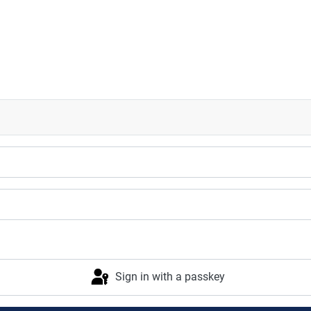
ngweid 6:2
Sign in with a passkey