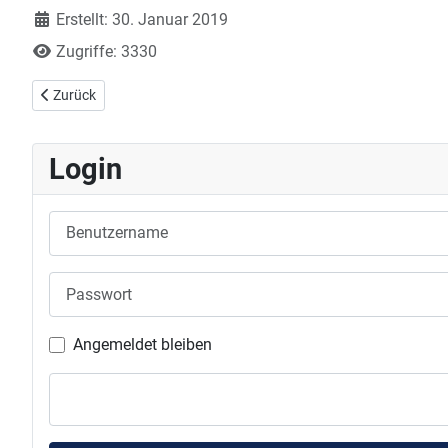
Erstellt: 30. Januar 2019
Zugriffe: 3330
Vorheriger Beitrag: 3. Bundesliga Damen: DJK Offenburg - TTC La
Zurück
Login
Benutzername
Passwort
Angemeldet bleiben