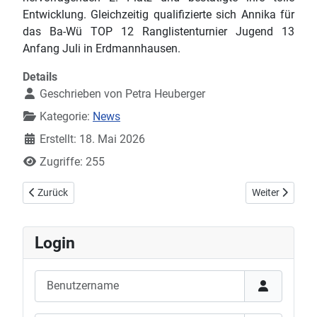
Entwicklung. Gleichzeitig qualifizierte sich Annika für
das Ba-Wü TOP 12 Ranglistenturnier Jugend 13
Anfang Juli in Erdmannhausen.
Details
Geschrieben von
Petra Heuberger
Kategorie:
News
Erstellt: 18. Mai 2026
Zugriffe: 255
Vorheriger Beitrag: Regionsrangliste Jugend U15/U19 in Friesenh
Nächster Beitr
Zurück
Weiter
Login
Benutzername