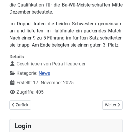
die Qualifikation für die Ba-Wü-Meisterschaften Mitte
Dezember bedeutete.
Im Doppel traten die beiden Schwestern gemeinsam
an und lieferten im Halbfinale ein packendes Match.
Nach einer 9 zu 5 Führung im fünften Satz scheiterten
sie knapp. Am Ende belegten sie einen guten 3. Platz.
Details
Geschrieben von
Petra Heuberger
Kategorie:
News
Erstellt: 17. November 2025
Zugriffe: 405
Vorheriger Beitrag: Damen Regionalliga: DJK Offenburg II - TTC M
Nächster Beitr
Zurück
Weiter
Login