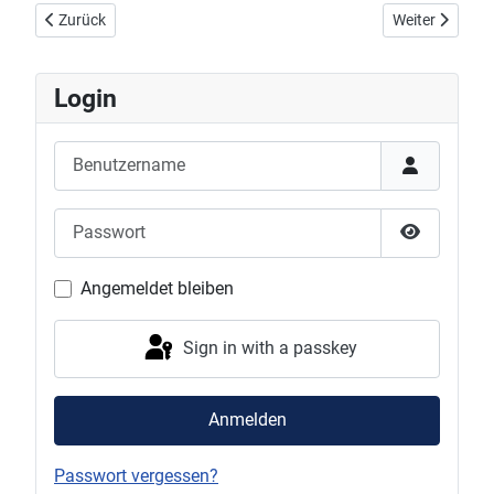
Vorheriger Beitrag: Vorschau Damen Regionalliga: DJK Offenburg I
Nächster Beitr
Zurück
Weiter
Login
Benutzername
Passwort
Show Pas
Angemeldet bleiben
Sign in with a passkey
Anmelden
Passwort vergessen?