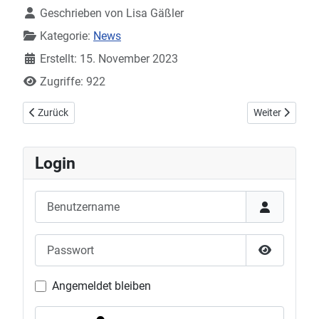
Geschrieben von
Lisa Gäßler
Kategorie:
News
Erstellt: 15. November 2023
Zugriffe: 922
Vorheriger Beitrag: Vorschau 2. Bundesliga Damen: DJK - TuS Für
Nächster Beitr
Zurück
Weiter
Login
Benutzername
Passwort
Show Pas
Angemeldet bleiben